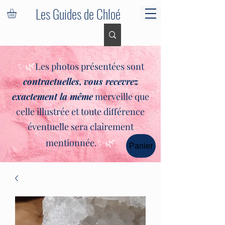
Les Guides de Chloé
✨🌿
Les photos présentées sont
contractuelles,
vous recevrez
exactement la même
merveille que
celle illustrée et toute différence
éventuelle sera clairement
✨🌿
mentionnée.
Panier