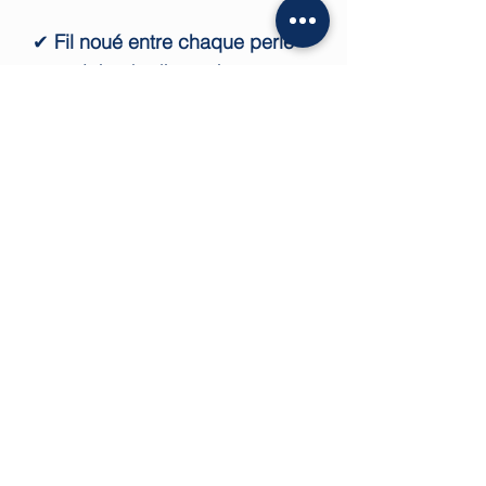
✔
Fil noué entre chaque perle
pour éviter la dispersion en cas
de rupture
🎁
Un cadeau parfait pour une
naissance ou un baptême !
Livré dans un joli pochon, ce
bracelet est un joli bijou naturel
à offrir à votre tout-petit.
✨
Ajoutez une touche naturelle
et apaisante au poignet de
bébé !