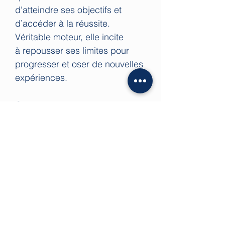
d'atteindre ses objectifs et
d’accéder à la réussite.
Véritable moteur, elle incite
à repousser ses limites pour
progresser et oser de nouvelles
expériences.
Cette pierre demeure idéale
pour les personnes qui ont
tendance à procrastiner, ou qui
possèdent un
tempérament défaitiste. Si vous
souhaitez enfin sortir de
votre zone de confort et lever
les barrières psychiques qui
vous en empêchent, alors cette