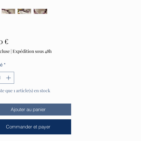
Prix
0 €
cluse
|
Expédition sous 48h
té
*
ste que 1 article(s) en stock
Ajouter au panier
Commander et payer