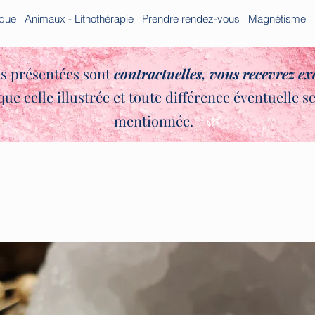
ique
Animaux - Lithothérapie
Prendre rendez-vous
Magnétisme
s présentées sont
contractuelles,
vous recevrez e
que celle illustrée et toute différence éventuelle s
✨🌿
mentionnée.