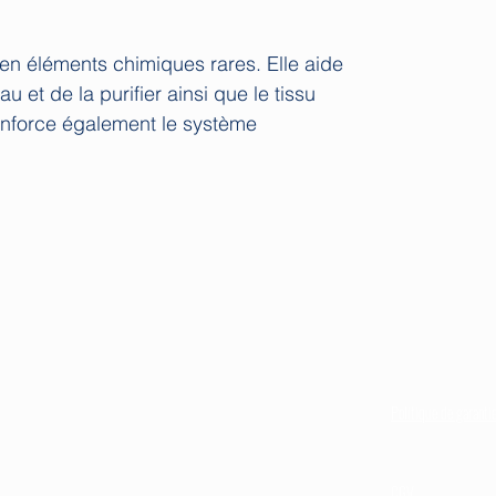
 en éléments chimiques rares. Elle aide
u et de la purifier ainsi que le tissu
 renforce également le système
Liens utiles :
hloé
Politique de livraiso
Mention légales
8h du lundi au samedi
Politique de garanti
mail.com
Politique de rembou
rétractation
CGV