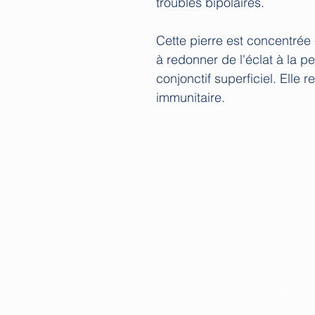
troubles bipolaires.
Cette pierre est concentrée
à redonner de l'éclat à la pea
conjonctif superficiel. Elle
immunitaire.
Les Guides de C
Service client ouvert de 10 à 1
lesguidesdechloe@g