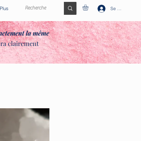
Plus
Se connecter
xactement la même
era clairement