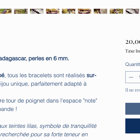
20,0
Taxe In
Madagascar, perles en 6 mm.
Quanti
oé
, tous les bracelets sont réalisés
sur-
bijou unique, parfaitement adapté à
Il ne re
re tour de poignet dans l'espace "note"
mande !
ux teintes lilas, symbole de tranquillité
 recherchée pour sa forte teneur en