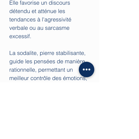
Elle favorise un discours
détendu et atténue les
tendances à l'agressivité
verbale ou au sarcasme
excessif.
La sodalite, pierre stabilisante,
guide les pensées de manière
rationnelle, permettant un
meilleur contrôle des émotions,
ce qui en fait un minéral
précieux pour les personnes
hypersensibles et luttant contre
les troubles obsessionnels
compulsifs.
En lithothérapie, la sodalite