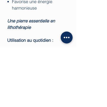
Favorise une énergie
harmonieuse
Une pierre essentielle en
lithothérapie
Utilisation au quotidien :
sur une table de chevet pour
recharger vos bijoux la nuit
dans un espace de vie pour
harmoniser l’énergie
sur un bureau pour garder
des pierres actives
💡 Astuce : laissez vos bijoux
dessus pendant la nuit pour une