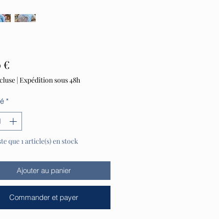
Prix
0 €
cluse
|
Expédition sous 48h
té
*
ste que 1 article(s) en stock
Ajouter au panier
Commander et payer