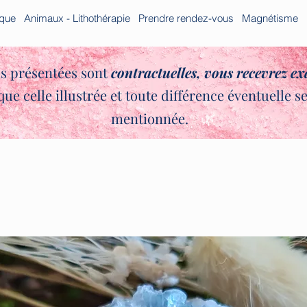
ique
Animaux - Lithothérapie
Prendre rendez-vous
Magnétisme
s présentées sont
contractuelles,
vous recevrez e
que celle illustrée et toute différence éventuelle s
✨🌿
mentionnée.