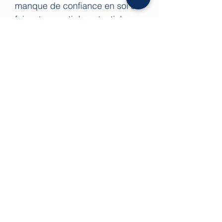
manque de confiance en soi en
faisant ressortir le potentiel
énergétique enfoui en chacun
de nous.
Pierre apaisante aussi, l’agate
crazy lace aiderait à mieux
s’accepter soi-même pour
mieux aboutir à la paix
intérieure.
En favorisant les sentiments
positifs, l’agate crazy lace
aiderait à renforcer les liens
extra personnels et la
bienveillance envers son
entourage. L’agate favorise la
stabilité intérieure, le calme et la