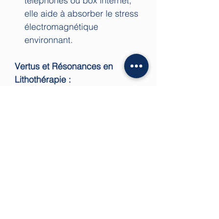
téléphones ou box internet,
elle aide à absorber le stress
électromagnétique
environnant.
Vertus et Résonances en
Lithothérapie :
Grâce à sa concentration
naturelle en fluor, la signature
vibratoire de la Fluorine verte
soutient activement l'équilibre
du corps physique :
Renforcement de la structure
: En lithothérapie, on l'associe
traditionnellement à la