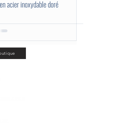
en acier inoxydable doré
outique
n
e
rsement et droit de
tialité