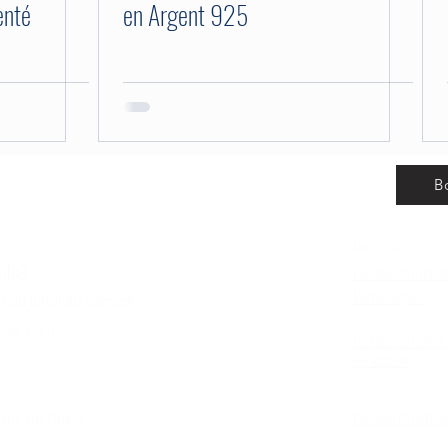
enté
en Argent 925
B
Liens utiles :
hloé
Politique de livraiso
Mention légales
8h du lundi au samedi
Politique de garanti
mail.com
Politique de rembou
rétractation
CGV
Politique de confiden
des de Chloé.