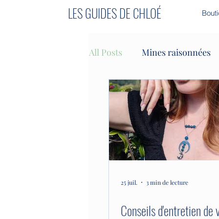
LES GUIDES DE CHLOÉ
Bout
All Posts
Mines raisonnées
Purification - Nettoyage
La Lithothérapie et les émot
25 juil.
3 min de lecture
Conseils d'entretien de 