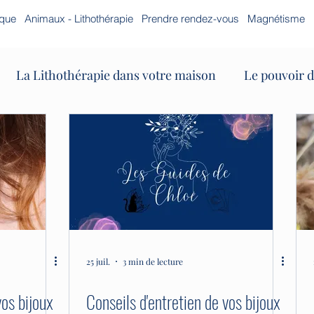
ique
Animaux - Lithothérapie
Prendre rendez-vous
Magnétisme
La Lithothérapie dans votre maison
Le pouvoir 
Les bases de la lithothérapie
Lithothérapie et gross
ions
Vertus des pierres
Pendule
25 juil.
3 min de lecture
vos bijoux
Conseils d'entretien de vos bijoux