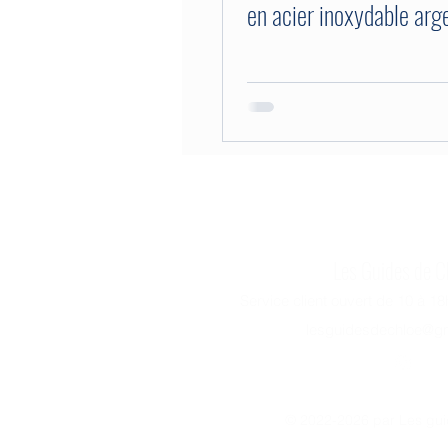
en acier inoxydable arg
Les Guides de C
Service client ouvert de 10 à 1
lesguidesdechloe@g
© 2022-2026 par Les gui