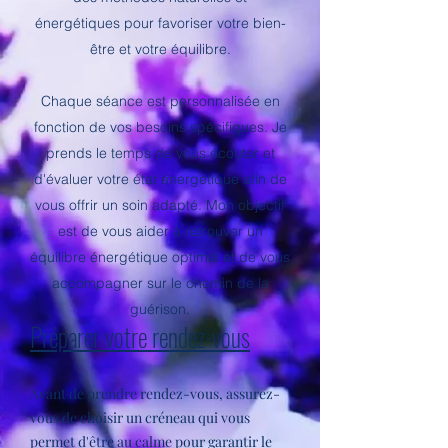
énergétiques pour favoriser votre bien-
être et votre équilibre.
Chaque séance est personnalisée en
fonction de vos besoins spécifiques. Je
prends le temps de vous écouter et
d'évaluer votre état énergétique afin de
vous offrir un soin adapté. Mon objectif
est de vous aider à retrouver un
équilibre énergétique optimal et de vous
accompagner sur le chemin de la
guérison.
Préparer votre rendez-vous
Avant de prendre rendez-vous, assurez-
vous de choisir un créneau qui vous
permet d'être au calme pour garantir le