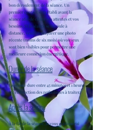
bon déroulement de la séance. Un
premier contact sera établi avant la
séance afin de cibler vos attentes et vos
besoins. Si la séance se déroule à
distance, veuillez préparer une photo
récente (moins de six mois) où vos yeux
sont bien visibles pour permettre une
meilleure connexion énergétique.
Durée de la séance
La séance dure entre 45 minutes et 1 heure
30, en fonction des pathologies à traiter.
Après la séance
À la fin de la séance, je vous expliquerai