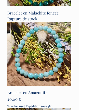
Bracelet en Malachite foncée
Rupture de stock
Bracelet en Amazonite
Prix
20,00 €
Taxe Incluse
|
Expédition sous 48h