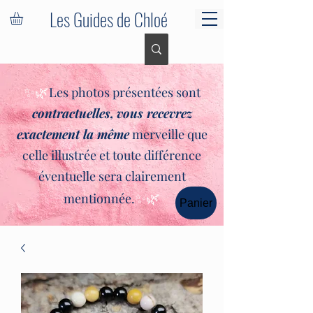
Les Guides de Chloé
✨🌿
Les photos présentées sont
contractuelles,
vous recevrez
exactement la même
merveille que
celle illustrée et toute différence
éventuelle sera clairement
✨🌿
mentionnée.
Panier