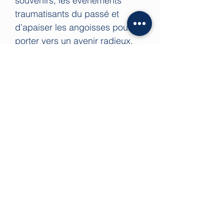
souvenirs, les événements
traumatisants du passé et
d'apaiser les angoisses pour les
porter vers un avenir radieux.
Cette pierre semi-précieuse
noire facilite la connexion avec
l'esprit pendant la méditation et
permet d'atteindre un degré de
concentration plus élevé. En
fait, l'onyx a la capacité de
purifier les énergies.
Le seul inconvénient est que la
pierre d'onyx n'est pas
recommandée aux femmes
enceintes, car elle peut
intensifier les sentiments de