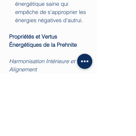
énergétique saine qui
empêche de s'approprier les
énergies négatives d'autrui.
Propriétés et Vertus
Énergétiques de la Prehnite
Harmonisation Intérieure et
Alignement
La Prehnite est une pierre
d'équilibre qui connecte le
chakra du cœur (l'amour
inconditionnel) au chakra du
plexus solaire (la volonté et
l'action). En harmonisant ces
deux centres, elle permet