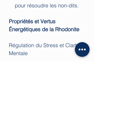
pour résoudre les non-dits.
Propriétés et Vertus
Énergétiques de la Rhodonite
Régulation du Stress et Clarté
Mentale
La Rhodonite possède la
capacité de réguler le rythme
cardiaque. Elle est idéale pour
les personnes soumises à une
forte charge mentale ou à
l'anxiété. En période d'examens
ou de défis professionnels, elle
combat les effets physiques du