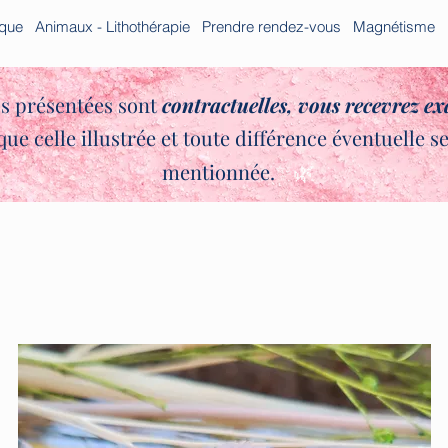
ique
Animaux - Lithothérapie
Prendre rendez-vous
Magnétisme
s présentées sont
contractuelles,
vous recevrez e
que celle illustrée et toute différence éventuelle s
✨🌿
mentionnée.