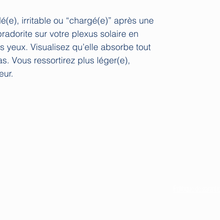
(e), irritable ou “chargé(e)” après une
abradorite sur votre plexus solaire en
s yeux. Visualisez qu’elle absorbe tout
s. Vous ressortirez plus léger(e),
eur.
Liens utiles :
hloé
Politique de livraiso
Mention légales
8h du lundi au samedi
Politique de garanti
mail.com
Politique de rembou
rétractation