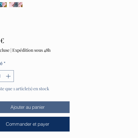
Prix
 €
cluse
|
Expédition sous 48h
té
*
ste que 1 article(s) en stock
Ajouter au panier
Commander et payer