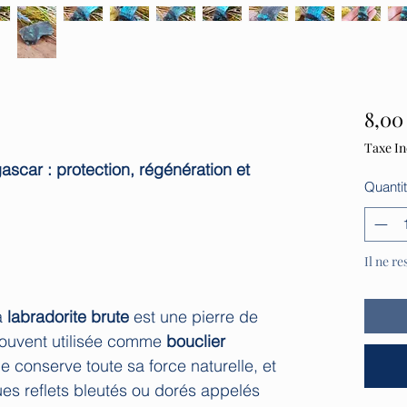
8,00
Taxe In
scar : protection, régénération et
Quanti
Il ne re
a
labradorite brute
est une pierre de
souvent utilisée comme
bouclier
elle conserve toute sa force naturelle, et
ues reflets bleutés ou dorés appelés