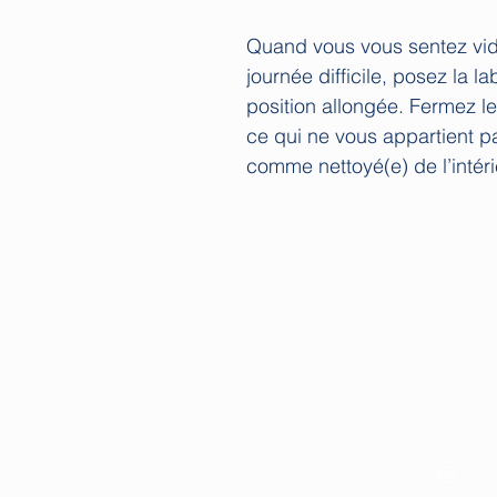
Quand vous vous sentez vidé
journée difficile, posez la l
position allongée. Fermez le
ce qui ne vous appartient pa
comme nettoyé(e) de l’intéri
Les Guides de C
Service client ouvert de 10 à 1
lesguidesdechloe@g