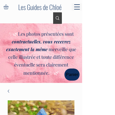
Les Guides de Chloé
✨🌿
Les photos présentées sont
contractuelles,
vous recevrez
exactement la même
merveille que
celle illustrée et toute différence
éventuelle sera clairement
✨🌿
mentionnée.
Panier