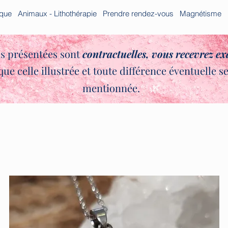
ique
Animaux - Lithothérapie
Prendre rendez-vous
Magnétisme
s présentées sont
contractuelles,
vous recevrez e
que celle illustrée et toute différence éventuelle s
✨🌿
mentionnée.