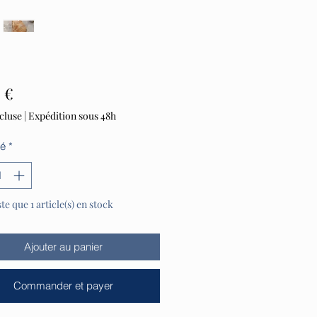
Prix
 €
cluse
|
Expédition sous 48h
té
*
ste que 1 article(s) en stock
Ajouter au panier
Commander et payer