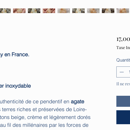
17,00
Taxe In
y en France.
Quanti
Il ne re
er inoxydable
authenticité de ce pendentif en
agate
s terres riches et préservées de Loire-
x tons beige, crème et légèrement dorés
au fil des millénaires par les forces de