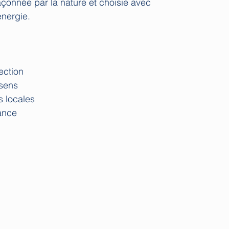
façonnée par la nature et choisie avec
énergie.
ection
 sens
s locales
ance
Liens utiles :
hloé
Politique de livraiso
Mention légales
8h du lundi au samedi