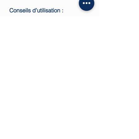
Conseils d’utilisation :
Portez ce pendentif près de
vous pour bénéficier de ses
effets au quotidien, notamment
lors de moments où vous avez
besoin de vous exprimer ou de
rester concentré.
Pensez à purifier régulièrement
votre pierre (eau claire,
fumigation…).
Caractéristiques :
Pierre : Apatite bleue
naturelle brute