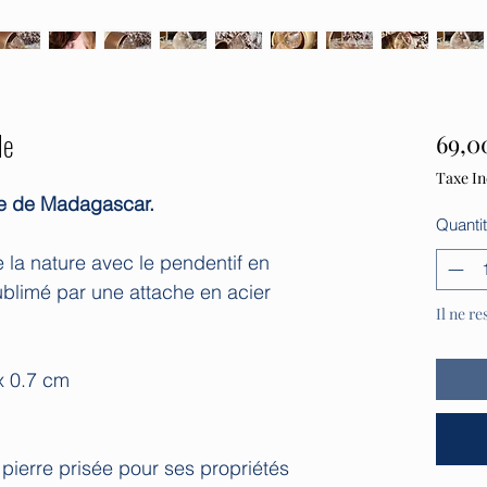
le
69,0
Taxe In
lle de Madagascar.
Quanti
 la nature avec le pendentif en
sublimé par une attache en acier
Il ne re
 x 0.7 cm
r
 pierre prisée pour ses propriétés