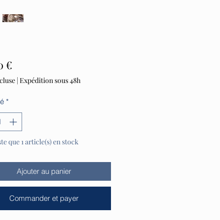
Prix
0 €
cluse
|
Expédition sous 48h
té
*
ste que 1 article(s) en stock
Ajouter au panier
Commander et payer