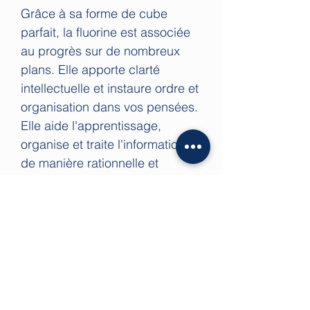
Grâce à sa forme de cube
parfait, la fluorine est associée
au progrès sur de nombreux
plans. Elle apporte clarté
intellectuelle et instaure ordre et
organisation dans vos pensées.
Elle aide l'apprentissage,
organise et traite l'information
de manière rationnelle et
efficace. Au travail, elle apporte
cohésion au groupe et
encourage à œuvrer en
harmonie pour un but commun.
Extrêmement puissante contre
le stress électromagnétique, ce