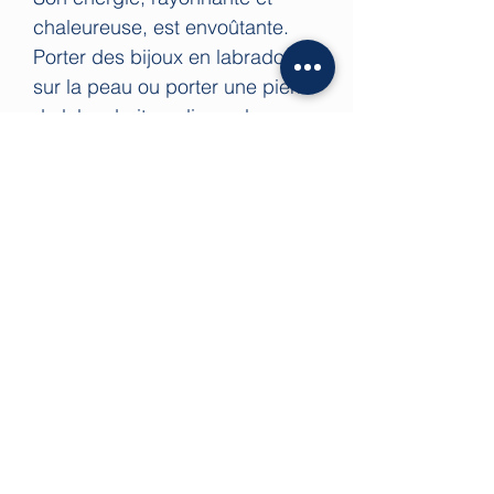
chaleureuse, est envoûtante.
Porter des bijoux en labradorite
sur la peau ou porter une pierre
de labradorite polie sur le
visage renforce le don de plaire
aux autres et crée des amitiés.
C'est une pierre d'ouverture,
particulièrement recommandée
pour les personnes solitaires ou
celles qui veulent faire de
nouvelles rencontres.
On associe la labradorite à
l'entrepreneuriat, car elle
communique la persévérance,
la force de ne rien lâcher et de