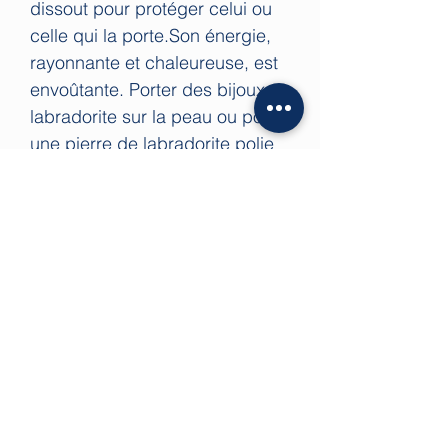
dissout pour protéger celui ou
celle qui la porte.Son énergie,
rayonnante et chaleureuse, est
envoûtante. Porter des bijoux en
labradorite sur la peau ou porter
une pierre de labradorite polie
sur le visage renforce le don de
plaire aux autres et crée des
amitiés.
C'est une pierre d'ouverture,
particulièrement recommandée
pour les personnes solitaires ou
celles qui veulent faire de
nouvelles rencontres.On
associe la labradorite à
l'entrepreunariat, car elle