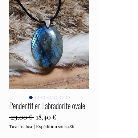
Pendentif en Labradorite ovale
Prix
Prix
 23,00 € 
18,40 €
original
promotionnel
Taxe Incluse
|
Expédition sous 48h