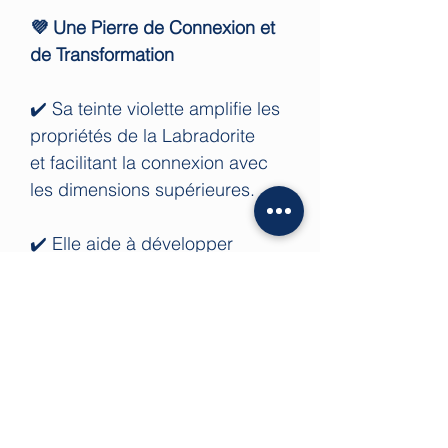
💜 Une Pierre de Connexion et
de Transformation
✔️ Sa teinte violette amplifie les
propriétés de la Labradorite
et facilitant la connexion avec
les dimensions supérieures.
✔️ Elle aide à développer
la
clairvoyance
, la médiumnité
et la compréhension des
messages de l’univers.
✔️ Parfaite pour les thérapeutes,
les empathes et toute personne
souhaitant
protéger son énergie