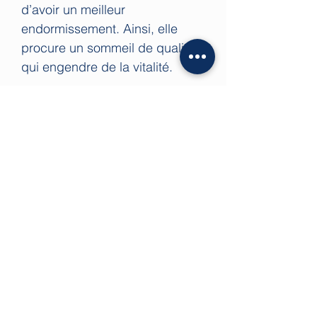
d’avoir un meilleur
endormissement. Ainsi, elle
procure un sommeil de qualité
qui engendre de la vitalité.
Cette vitalité incite le porteur
d’une stichtite à reprendre une
activité physique et une
alimentation saine. Cette reprise
engendre des conséquences
favorables sur l’organisme. Elle
favorise l’élimination.
La Stichtite est une puissante
pierre de protection mentale et
psychique.
C'est une pierre qui "montre la