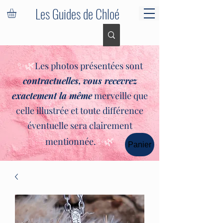
Les Guides de Chloé
✨🌿
Les photos présentées sont
contractuelles,
vous recevrez
exactement la même
merveille que
celle illustrée et toute différence
éventuelle sera clairement
✨🌿
mentionnée.
Panier