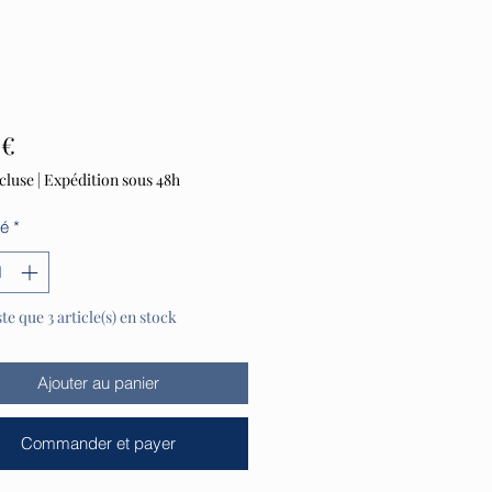
Prix
 €
cluse
|
Expédition sous 48h
té
*
ste que 3 article(s) en stock
Ajouter au panier
Commander et payer