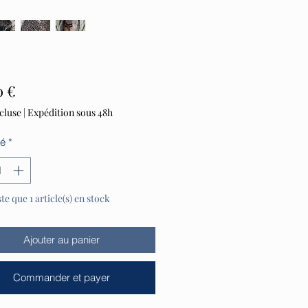
Prix
0 €
cluse
|
Expédition sous 48h
té
*
ste que 1 article(s) en stock
Ajouter au panier
Commander et payer