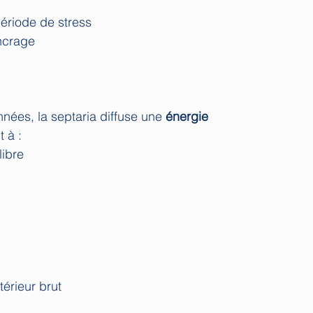
ériode de stress
ancrage
nnées, la septaria diffuse une
énergie
t à :
libre
ntérieur brut