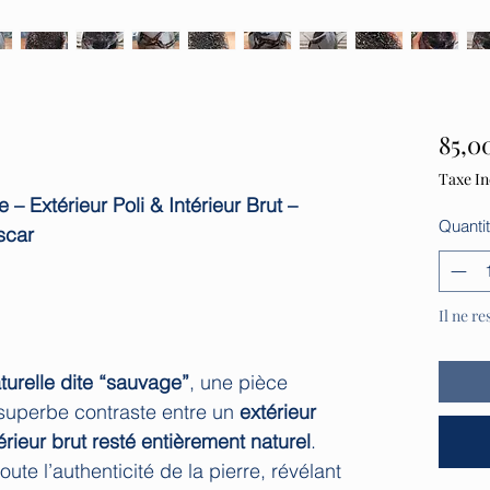
85,0
Taxe In
– Extérieur Poli & Intérieur Brut –
Quanti
scar
Il ne re
turelle dite “sauvage”
, une pièce
 superbe contraste entre un
extérieur
térieur brut resté entièrement naturel
.
oute l’authenticité de la pierre, révélant